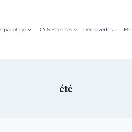
et papotage
DIY & Recettes
Découvertes
Mes
été