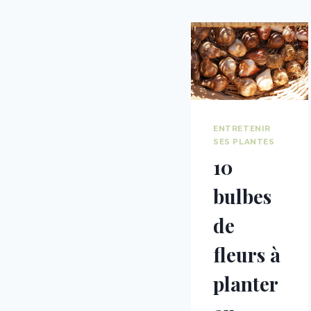
ENTRETENIR
SES PLANTES
10
bulbes
de
fleurs à
planter