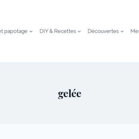
et papotage
DIY & Recettes
Découvertes
Mes
gelée