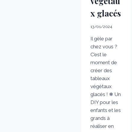
végétau
x glacés
13/01/2024
Il gèle par
chez vous ?
C’est le
moment de
créer des
tableaux
végétaux
glacés ! ❄ Un
DIY pour les
enfants et les
grands à
réaliser en