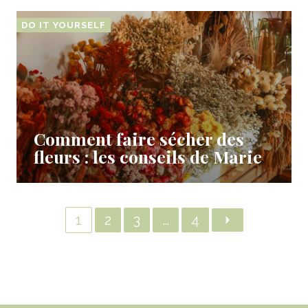
DO IT YOURSELF
Comment faire sécher des
fleurs : les conseils de Marie
1
2
3
…
4