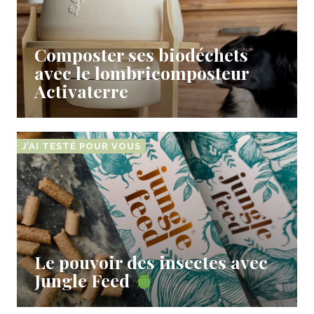
Composter ses biodéchets
avec le lombricomposteur
Activaterre
J’AI TESTÉ POUR VOUS
Le pouvoir des insectes avec
Jungle Feed