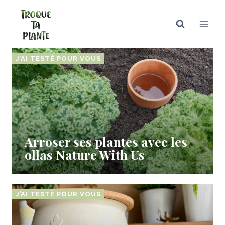
Aller
au
contenu
J’AI TESTÉ POUR VOUS
Arroser ses plantes avec les
ollas Nature With Us
J’AI TESTÉ POUR VOUS