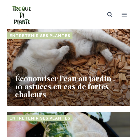
Aller
au
contenu
ENTRETENIR SES PLANTES
Économiser l’eau au jardin :
10 astuces en cas de fortes
chaleurs
ENTRETENIR SES PLANTES