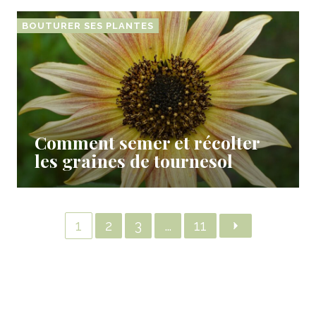
BOUTURER SES PLANTES
Comment semer et récolter
les graines de tournesol
1
2
3
…
11