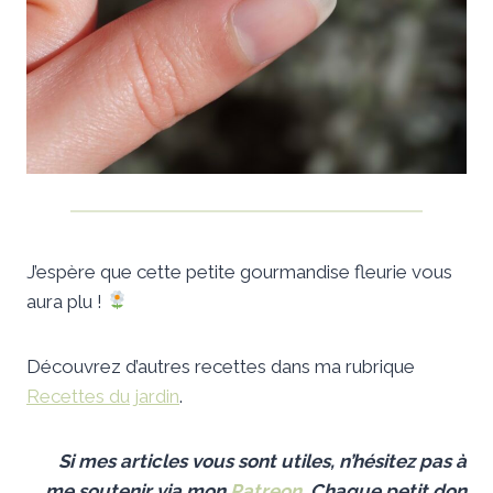
J’espère que cette petite gourmandise fleurie vous
aura plu !
Découvrez d’autres recettes dans ma rubrique
Recettes du jardin
.
Si mes articles
vous sont utiles,
n’hésitez pas à
me soutenir
via mon
Patreon
.
Chaque petit don