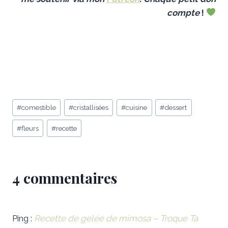
compt
e
!
Étiquettes
#
comestible
#
cristallisées
#
cuisine
#
dessert
de
#
fleurs
#
recette
la
publication :
4 commentaires
Ping :
Recette de gelée de mimosa – Troque Ta