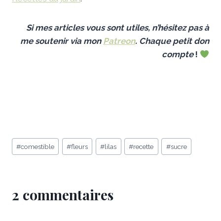
Si mes articles
vous sont utiles,
n’hésitez pas à
me soutenir
via mon
Patreon
.
Chaque petit don
compt
e
!
Étiquettes
#
comestible
#
fleurs
#
lilas
#
recette
#
sucre
de
la
publication :
2 commentaires