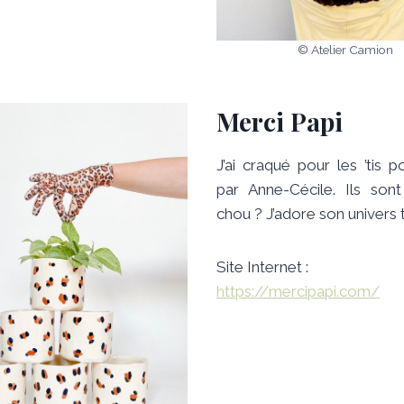
© Atelier Camion
Merci Papi
J’ai craqué pour les ’tis 
par Anne-Cécile. Ils son
chou ? J’adore son univers 
Site Internet :
https://mercipapi.com/