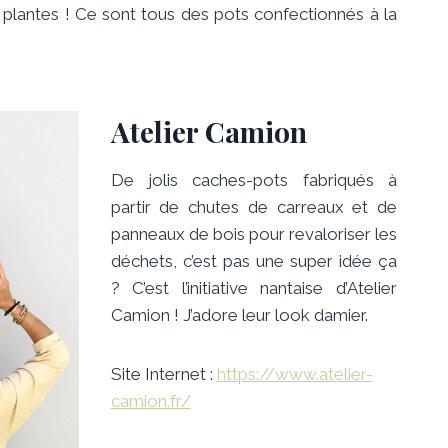
 plantes ! Ce sont tous des pots confectionnés à la
Atelier Camion
De jolis caches-pots fabriqués à
partir de chutes de carreaux et de
panneaux de bois pour revaloriser les
déchets, c’est pas une super idée ça
? C’est l’initiative nantaise d’Atelier
Camion ! J’adore leur look damier.
Site Internet :
https://www.atelier-
camion.fr/