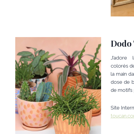
Dodo 
J’adore
colorés d
la main da
dose de b
de motifs 
Site Intern
toucan.co