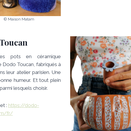
© Maison Matam
Toucan
 les pots en céramique
e Dodo Toucan, fabriqués à
ns leur atelier parisien. Une
onne humeur. Et tout plein
parmi lesquels choisir.
et :
https://dodo-
m/fr/