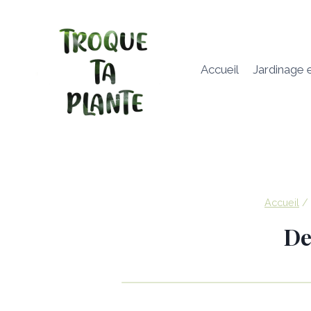
Aller
au
contenu
Accueil
Jardinage 
Accueil
/
De