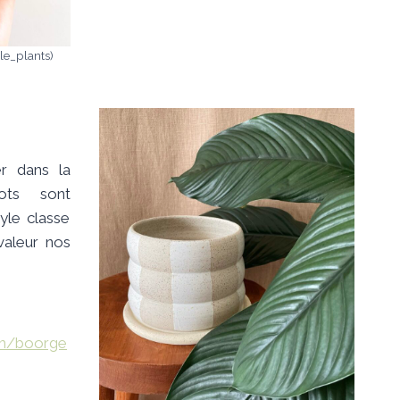
le_plants)
er dans la
ots sont
yle classe
valeur nos
om/boorge