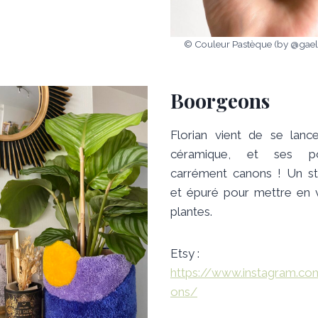
© Couleur Pastèque (by @gael
Boorgeons
Florian vient de se lanc
céramique, et ses p
carrément canons ! Un st
et épuré pour mettre en 
plantes.
Etsy :
https://www.instagram.c
ons/