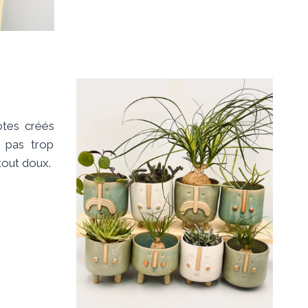
potes créés
t pas trop
tout doux.