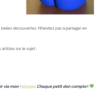
e belles découvertes. N’hésitez pas à partager en
rticles sur le sujet :
ir
via mon
Patreon
.
Chaque petit don compt
e
!