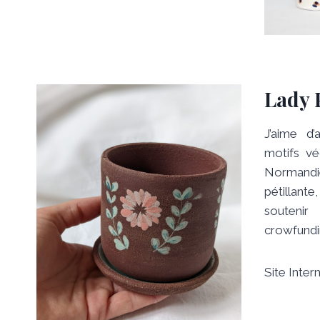
Lady 
J’aime d’
motifs v
Normand
pétillant
souten
crowfundin
Site Intern