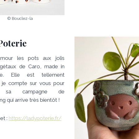
© Bouclez-la
Poterie
amour les pots aux jolis
égétaux de Caro, made in
ie. Elle est tellement
e, je compte sur vous pour
ir sa campagne de
g qui arrive très bientôt !
et :
https://ladypoterie.fr/