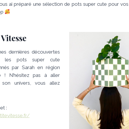
vous ai préparé une sélection de pots super cute pour vos
top
 Vitesse
es dernières découvertes
, les pots super cute
nnés par Sarah en région
e ! N’hésitez pas à aller
 son univers, vous allez
et :
titevitesse.fr/