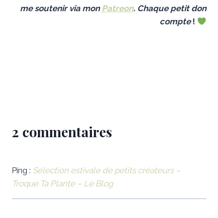
me soutenir
via mon
Patreon
.
Chaque petit don
compt
e
!
2 commentaires
Ping :
Sélection estivale de petits créateurs –
Troque Ta Plante – Le Blog