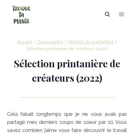
Aller
au
contenu
Accueil
/
Découvertes
/
Wishlist du plantaddict
/
Sélection printanière de créateurs (2022)
Sélection printanière de
créateurs (2022)
Cela faisait longtemps que je ne vous avais pas
partagé mes derniers coups de coeur par ici. Vous
savez combien j’aime vous faire découvrir le travail