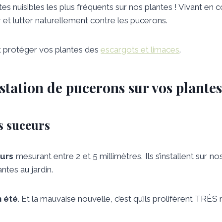
nuisibles les plus fréquents sur nos plantes ! Vivant en colo
 et lutter naturellement contre les pucerons.
 protéger vos plantes des
escargots et limaces
.
tation de pucerons sur vos plantes
s suceurs
eurs
mesurant entre 2 et 5 millimètres. Ils s’installent sur n
antes au jardin.
n été
. Et la mauvaise nouvelle, c’est qu’ils prolifèrent TRÈS