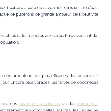
luez 1 cuillère à café de savon noir dans un litre d’eau.
 attaque de pucerons de grande ampleur, cela peut vite
ésirables et les insectes auxiliaires. En pulvérisant du
population.
l’un des prédateurs les plus efficaces des pucerons !
jour. Encore plus voraces, les larves de coccinelles
oduire des
larves de coccinelles
ou des
coccinelles
trairement aux coccinelles adultes, les larves ne