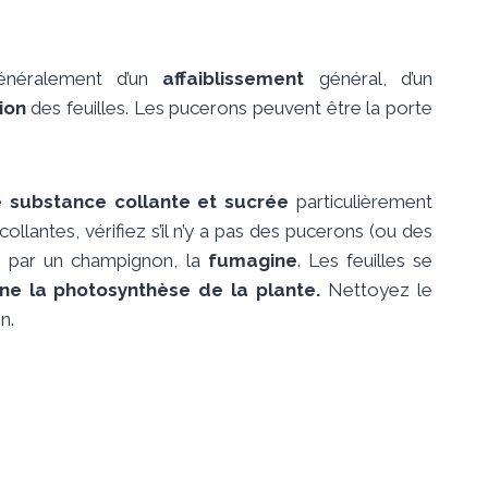
généralement d’un
affaiblissement
général, d’un
ion
des feuilles. Les pucerons peuvent être la porte
 substance collante et sucrée
particulièrement
ollantes, vérifiez s’il n’y a pas des pucerons (ou des
hi par un champignon, la
fumagine
. Les feuilles se
êne la photosynthèse de la plante.
Nettoyez le
n.