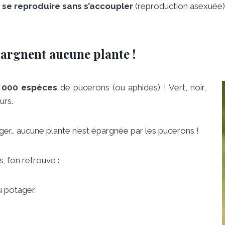
e
se reproduire sans s’accoupler
(reproduction asexuée)
pargnent aucune plante !
 000 espèces
de pucerons (ou aphides) ! Vert, noir,
urs.
tager… aucune plante n’est épargnée par les pucerons !
 l’on retrouve :
au potager.