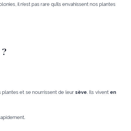
nies, il n’est pas rare qu’ils envahissent nos plantes
 ?
os plantes et se nourrissent de leur
sève
. Ils vivent
en
 rapidement.