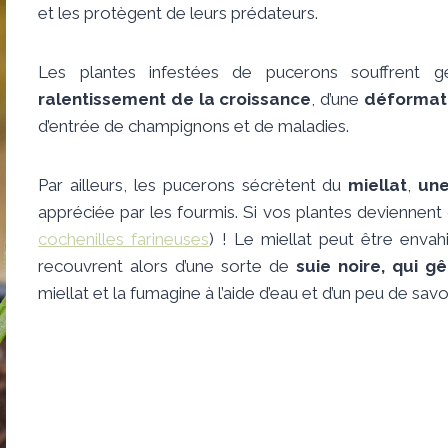
et les protègent de leurs prédateurs.
Les plantes infestées de pucerons souffrent 
ralentissement de la croissance
, d’une
déformat
d’entrée de champignons et de maladies.
Par ailleurs, les pucerons sécrètent du
miellat
,
une
appréciée par les fourmis. Si vos plantes deviennent c
cochenilles farineuses
) ! Le miellat peut être enva
recouvrent alors d’une sorte de
suie noire, qui g
miellat et la fumagine à l’aide d’eau et d’un peu de savo