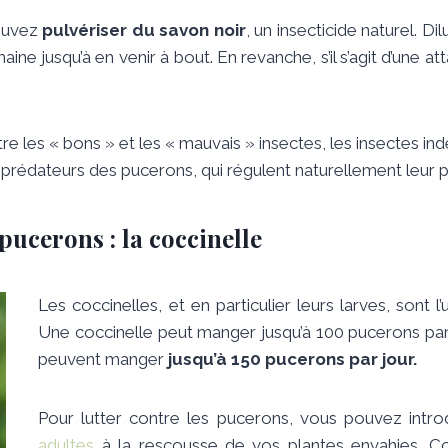
pouvez
pulvériser du savon noir
, un insecticide naturel. Di
aine jusqu’à en venir à bout. En revanche, s’il s’agit d’une
ntre les « bons » et les « mauvais » insectes, les insectes ind
s prédateurs des pucerons, qui régulent naturellement leur 
pucerons : la coccinelle
Les coccinelles, et en particulier leurs larves, sont 
Une coccinelle peut manger jusqu’à 100 pucerons par 
peuvent manger
jusqu’à 150 pucerons par jour.
Pour lutter contre les pucerons, vous pouvez intr
adultes
à la rescousse de vos plantes envahies. Con