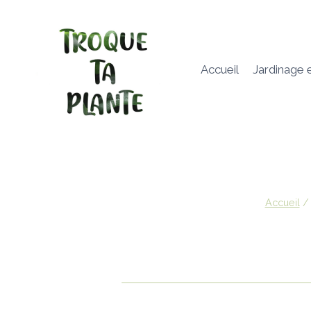
Aller
au
contenu
Accueil
Jardinage 
Accueil
/