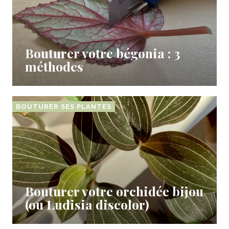
Bouturer votre bégonia : 3
méthodes
BOUTURER SES PLANTES
Bouturer votre orchidée bijou
(ou Ludisia discolor)